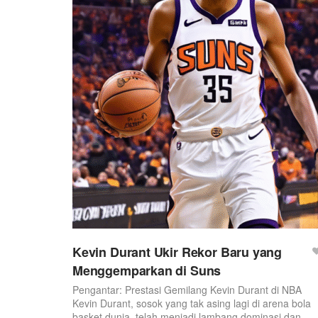
Kevin Durant Ukir Rekor Baru yang
Menggemparkan di Suns
Pengantar: Prestasi Gemilang Kevin Durant di NBA
Kevin Durant, sosok yang tak asing lagi di arena bola
basket dunia, telah menjadi lambang dominasi dan