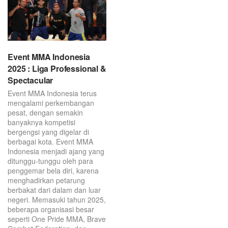
Event MMA Indonesia
2025 : Liga Professional &
Spectacular
Event MMA Indonesia terus
mengalami perkembangan
pesat, dengan semakin
banyaknya kompetisi
bergengsi yang digelar di
berbagai kota. Event MMA
Indonesia menjadi ajang yang
ditunggu-tunggu oleh para
penggemar bela diri, karena
menghadirkan petarung
berbakat dari dalam dan luar
negeri. Memasuki tahun 2025,
beberapa organisasi besar
seperti One Pride MMA, Brave