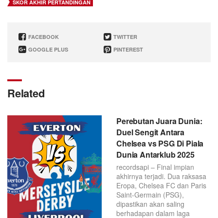
SKOR AKHIR PERTANDINGAN
FACEBOOK
TWITTER
GOOGLE PLUS
PINTEREST
Related
Perebutan Juara Dunia:
Duel Sengit Antara
Chelsea vs PSG Di Piala
Dunia Antarklub 2025
recordsapi – Final impian
akhirnya terjadi. Dua raksasa
Eropa, Chelsea FC dan Paris
Saint-Germain (PSG),
dipastikan akan saling
berhadapan dalam laga