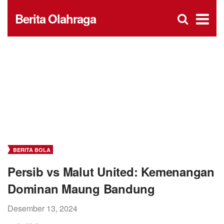
D
×
Se
Open
Berita Olahraga
for
s
searc
box
f
BERITA BOLA
Persib vs Malut United: Kemenangan
Dominan Maung Bandung
Desember 13, 2024