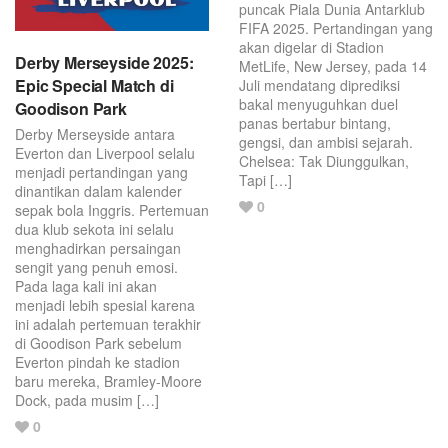
puncak Piala Dunia Antarklub
FIFA 2025. Pertandingan yang
akan digelar di Stadion
Derby Merseyside 2025:
MetLife, New Jersey, pada 14
Epic Special Match di
Juli mendatang diprediksi
bakal menyuguhkan duel
Goodison Park
panas bertabur bintang,
Derby Merseyside antara
gengsi, dan ambisi sejarah.
Everton dan Liverpool selalu
Chelsea: Tak Diunggulkan,
menjadi pertandingan yang
Tapi […]
dinantikan dalam kalender
Love
0
sepak bola Inggris. Pertemuan
this
dua klub sekota ini selalu
menghadirkan persaingan
post.
sengit yang penuh emosi.
Pada laga kali ini akan
menjadi lebih spesial karena
ini adalah pertemuan terakhir
di Goodison Park sebelum
Everton pindah ke stadion
baru mereka, Bramley-Moore
Dock, pada musim […]
Love
0
this