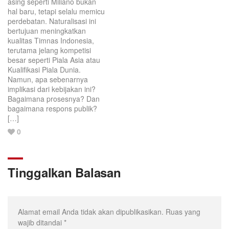
asing seperti Miliano bukan
hal baru, tetapi selalu memicu
perdebatan. Naturalisasi ini
bertujuan meningkatkan
kualitas Timnas Indonesia,
terutama jelang kompetisi
besar seperti Piala Asia atau
Kualifikasi Piala Dunia.
Namun, apa sebenarnya
implikasi dari kebijakan ini?
Bagaimana prosesnya? Dan
bagaimana respons publik?
[…]
Love
0
this
post.
Tinggalkan Balasan
Alamat email Anda tidak akan dipublikasikan.
Ruas yang
wajib ditandai
*