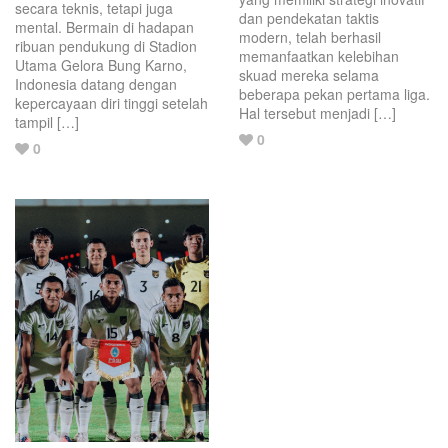
secara teknis, tetapi juga
dan pendekatan taktis
mental. Bermain di hadapan
modern, telah berhasil
ribuan pendukung di Stadion
memanfaatkan kelebihan
Utama Gelora Bung Karno,
skuad mereka selama
Indonesia datang dengan
beberapa pekan pertama liga.
kepercayaan diri tinggi setelah
Hal tersebut menjadi […]
tampil […]
Love
0
Love
0
this
this
post.
post.