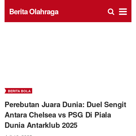
D
×
Se
Open
Berita Olahraga
for
s
searc
box
f
BERITA BOLA
Perebutan Juara Dunia: Duel Sengit
Antara Chelsea vs PSG Di Piala
Dunia Antarklub 2025