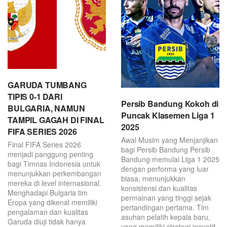
GARUDA TUMBANG
TIPIS 0-1 DARI
Persib Bandung Kokoh di
BULGARIA, NAMUN
Puncak Klasemen Liga 1
TAMPIL GAGAH DI FINAL
2025
FIFA SERIES 2026
Awal Musim yang Menjanjikan
Final FIFA Series 2026
bagi Persib Bandung Persib
menjadi panggung penting
Bandung memulai Liga 1 2025
bagi Timnas Indonesia untuk
dengan performa yang luar
menunjukkan perkembangan
biasa, menunjukkan
mereka di level internasional.
konsistensi dan kualitas
Menghadapi Bulgaria tim
permainan yang tinggi sejak
Eropa yang dikenal memiliki
pertandingan pertama. Tim
pengalaman dan kualitas
asuhan pelatih kepala baru,
Garuda diuji tidak hanya
yang memiliki strategi inovatif