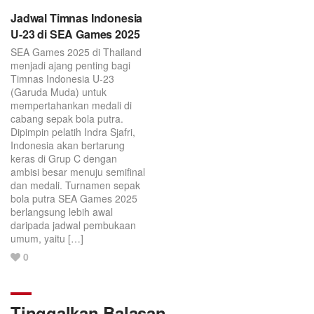
Jadwal Timnas Indonesia
U-23 di SEA Games 2025
SEA Games 2025 di Thailand
menjadi ajang penting bagi
Timnas Indonesia U-23
(Garuda Muda) untuk
mempertahankan medali di
cabang sepak bola putra.
Dipimpin pelatih Indra Sjafri,
Indonesia akan bertarung
keras di Grup C dengan
ambisi besar menuju semifinal
dan medali. Turnamen sepak
bola putra SEA Games 2025
berlangsung lebih awal
daripada jadwal pembukaan
umum, yaitu […]
Love
0
this
post.
Tinggalkan Balasan