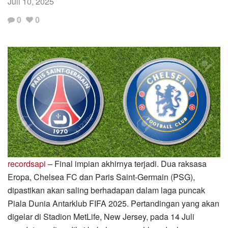
Juli 10, 2025
Love
0
0
this
post.
recordsapi
– Final impian akhirnya terjadi. Dua raksasa
Eropa, Chelsea FC dan Paris Saint-Germain (PSG),
dipastikan akan saling berhadapan dalam laga puncak
Piala Dunia Antarklub FIFA 2025. Pertandingan yang akan
digelar di Stadion MetLife, New Jersey, pada 14 Juli