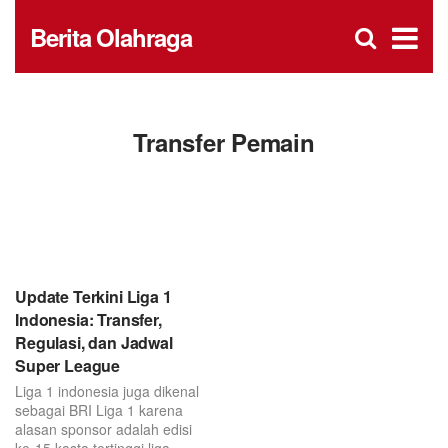
D
×
Se
Open
Berita Olahraga
for
s
searc
box
f
Transfer Pemain
Update Terkini Liga 1
Indonesia: Transfer,
Regulasi, dan Jadwal
Super League
Liga 1 indonesia juga dikenal
sebagai BRI Liga 1 karena
alasan sponsor adalah edisi