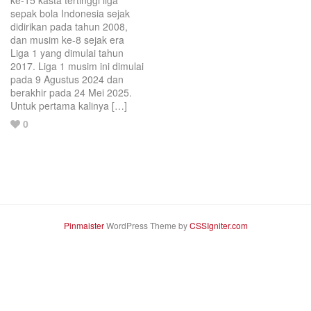
ke-15 kasta tertinggi liga
sepak bola Indonesia sejak
didirikan pada tahun 2008,
dan musim ke-8 sejak era
Liga 1 yang dimulai tahun
2017. Liga 1 musim ini dimulai
pada 9 Agustus 2024 dan
berakhir pada 24 Mei 2025.
Untuk pertama kalinya […]
Love
0
this
post.
Pinmaister
WordPress Theme by
CSSIgniter.com