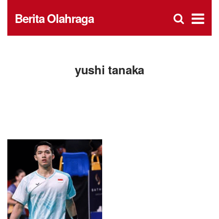
D
×
Se
Open
Berita Olahraga
for
s
searc
box
f
yushi tanaka