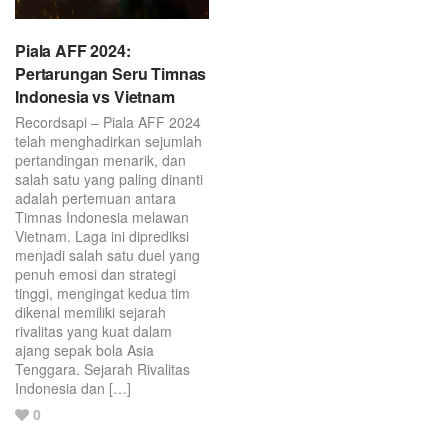
Piala AFF 2024:
Pertarungan Seru Timnas
Indonesia vs Vietnam
Recordsapi – Piala AFF 2024
telah menghadirkan sejumlah
pertandingan menarik, dan
salah satu yang paling dinanti
adalah pertemuan antara
Timnas Indonesia melawan
Vietnam. Laga ini diprediksi
menjadi salah satu duel yang
penuh emosi dan strategi
tinggi, mengingat kedua tim
dikenal memiliki sejarah
rivalitas yang kuat dalam
ajang sepak bola Asia
Tenggara. Sejarah Rivalitas
Indonesia dan […]
Love
0
this