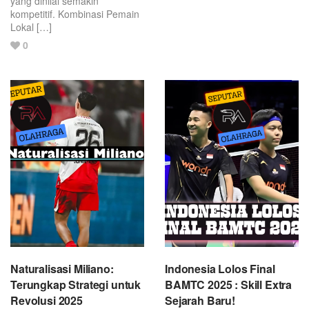
yang dinilai semakin
kompetitif. Kombinasi Pemain
Lokal […]
Love
0
this
post.
Naturalisasi Miliano:
Indonesia Lolos Final
Terungkap Strategi untuk
BAMTC 2025 : Skill Extra
Revolusi 2025
Sejarah Baru!