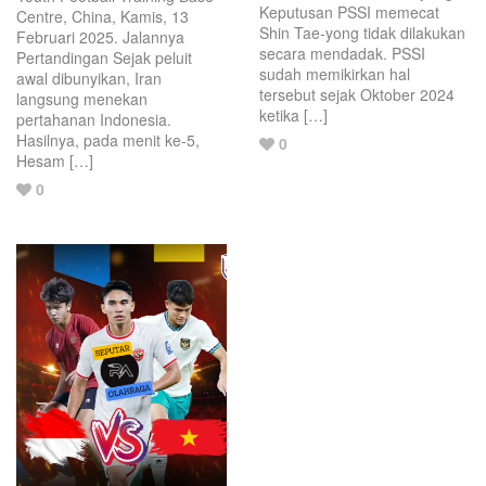
Keputusan PSSI memecat
Centre, China, Kamis, 13
Shin Tae-yong tidak dilakukan
Februari 2025. Jalannya
secara mendadak. PSSI
Pertandingan Sejak peluit
sudah memikirkan hal
awal dibunyikan, Iran
tersebut sejak Oktober 2024
langsung menekan
ketika […]
pertahanan Indonesia.
Hasilnya, pada menit ke-5,
Love
0
Hesam […]
this
Love
0
post.
this
post.