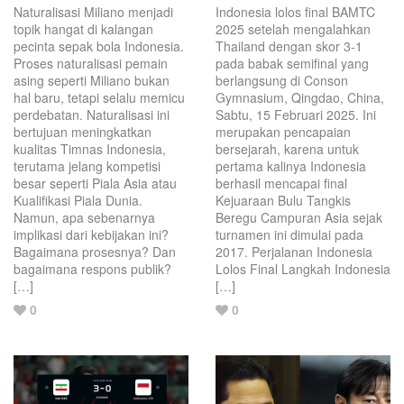
Naturalisasi Miliano menjadi
Indonesia lolos final BAMTC
topik hangat di kalangan
2025 setelah mengalahkan
pecinta sepak bola Indonesia.
Thailand dengan skor 3-1
Proses naturalisasi pemain
pada babak semifinal yang
asing seperti Miliano bukan
berlangsung di Conson
hal baru, tetapi selalu memicu
Gymnasium, Qingdao, China,
perdebatan. Naturalisasi ini
Sabtu, 15 Februari 2025. Ini
bertujuan meningkatkan
merupakan pencapaian
kualitas Timnas Indonesia,
bersejarah, karena untuk
terutama jelang kompetisi
pertama kalinya Indonesia
besar seperti Piala Asia atau
berhasil mencapai final
Kualifikasi Piala Dunia.
Kejuaraan Bulu Tangkis
Namun, apa sebenarnya
Beregu Campuran Asia sejak
implikasi dari kebijakan ini?
turnamen ini dimulai pada
Bagaimana prosesnya? Dan
2017. Perjalanan Indonesia
bagaimana respons publik?
Lolos Final Langkah Indonesia
[…]
[…]
Love
Love
0
0
this
this
post.
post.