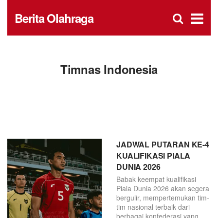
D
×
Se
Open
Berita Olahraga
for
s
searc
box
f
Timnas Indonesia
JADWAL PUTARAN KE-4
KUALIFIKASI PIALA
DUNIA 2026
Babak keempat kualifikasi
Piala Dunia 2026 akan segera
bergulir, mempertemukan tim-
tim nasional terbaik dari
berbagai konfederasi yang