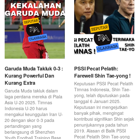
Garuda Muda Takluk 0-3 :
PSSI Pecat Pelatih:
Kurang Powerful Dan
Farewell Shin Tae-yong !
Kurang Extra
Keputusan PSSI Pecat Pelatih
Timnas Indonesia, Shin Tae-
Garuda Muda takluk dalam
yong, telah diputuskan pada
laga perdana mereka di Piala
tanggal 6 Januari 2025.
Asia U-20 2025. Timnas
Keputusan ini mengejutkan
Indonesia U-20 harus
banyak pihak, mengingat
mengakui keunggulan Iran U-
kontribusi signifikan Shin sejak
20 dengan skor 0-3 pada
penunjukannya pada tahun
pertandingan yang
2019. Alasan di Balik PSSI
berlangsung di Shenzhen
Pecat Pelatih Shin Tae-yong
Youth Football Training Base