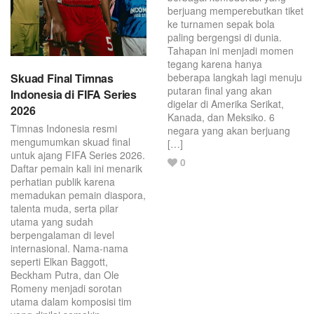
berjuang memperebutkan tiket
ke turnamen sepak bola
paling bergengsi di dunia.
Tahapan ini menjadi momen
tegang karena hanya
Skuad Final Timnas
beberapa langkah lagi menuju
putaran final yang akan
Indonesia di FIFA Series
digelar di Amerika Serikat,
2026
Kanada, dan Meksiko. 6
Timnas Indonesia resmi
negara yang akan berjuang
mengumumkan skuad final
[…]
untuk ajang FIFA Series 2026.
Love
0
Daftar pemain kali ini menarik
this
perhatian publik karena
post.
memadukan pemain diaspora,
talenta muda, serta pilar
utama yang sudah
berpengalaman di level
internasional. Nama-nama
seperti Elkan Baggott,
Beckham Putra, dan Ole
Romeny menjadi sorotan
utama dalam komposisi tim