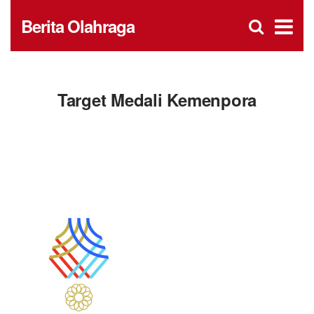
D
×
Se
Open
Berita Olahraga
for
s
searc
box
f
Target Medali Kemenpora