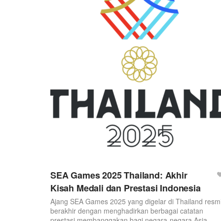
SEA Games 2025 Thailand: Akhir
Kisah Medali dan Prestasi Indonesia
Ajang SEA Games 2025 yang digelar di Thailand resm
berakhir dengan menghadirkan berbagai catatan
prestasi membanggakan bagi negara-negara Asia