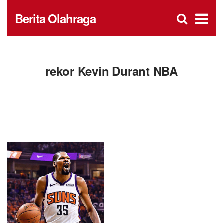
D
×
Se
Open
Berita Olahraga
for
s
searc
box
f
rekor Kevin Durant NBA