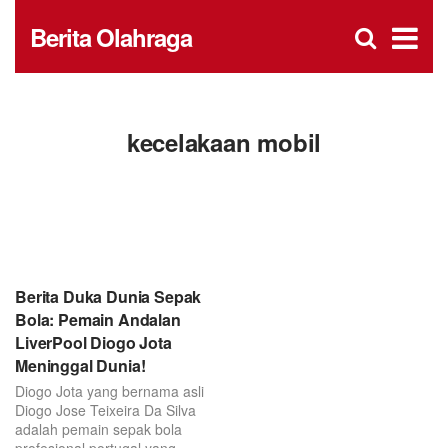
D
×
Se
Open
Berita Olahraga
for
s
searc
box
f
kecelakaan mobil
Berita Duka Dunia Sepak
Bola: Pemain Andalan
LiverPool Diogo Jota
Meninggal Dunia!
Diogo Jota yang bernama asli
Diogo Jose Teixeira Da Silva
adalah pemain sepak bola