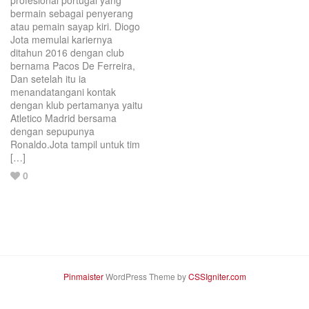
profesional portugal yang
bermain sebagai penyerang
atau pemain sayap kiri. Diogo
Jota memulai kariernya
ditahun 2016 dengan club
bernama Pacos De Ferreira,
Dan setelah itu ia
menandatangani kontak
dengan klub pertamanya yaitu
Atletico Madrid bersama
dengan sepupunya
Ronaldo.Jota tampil untuk tim
[…]
Love
0
this
post.
Pinmaister
WordPress Theme by
CSSIgniter.com