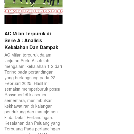
AC Milan Terpuruk di
Serie A : Analisis
Kekalahan Dan Dampak
AC Milan terpuruk dalam
lanjutan Serie A setelah
mengalami kekalahan 1-2 dari
Torino pada pertandingan
yang berlangsung pada 22
Februari 2025. Hasil ini
semakin memperburuk posisi
Rossoneri di klasemen
sementara, menimbulkan
kekhawatiran di kalangan
pendukung dan manajemen
klub. Detail Pertandingan:
Kesalahan dan Peluang yang
Terbuang Pada pertandingan