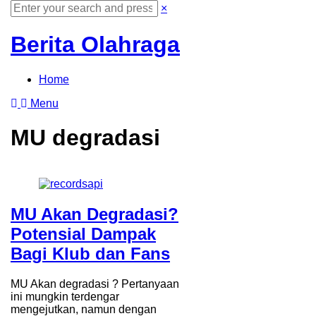
Search
Dismiss
×
for:
search
form
Berita Olahraga
Home
Open
Menu
search
box
MU degradasi
MU Akan Degradasi?
Potensial Dampak
Bagi Klub dan Fans
MU Akan degradasi ? Pertanyaan
ini mungkin terdengar
mengejutkan, namun dengan