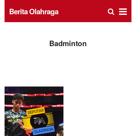
D
×
Se
Open
Berita Olahraga
for
s
searc
box
f
Badminton