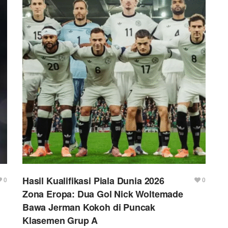
Hasil Kualifikasi Piala Dunia 2026
Love
Love
0
0
this
this
Zona Eropa: Dua Gol Nick Woltemade
post.
post.
Bawa Jerman Kokoh di Puncak
Klasemen Grup A